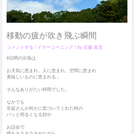
移動の疲が吹き飛ぶ瞬間
コメントする
/
イヤーコーニング
/ By
近藤 真澄
8日間の出張は
お天気に恵まれ、人に恵まれ、空間に恵まれ
美味しいものに恵まれる…
そんなありがたい時間でした。
なかでも
生徒さんが何かに気づいてくれた時の
パッと明るくなる顔や
お話会で
瞳をキラキラさせながら