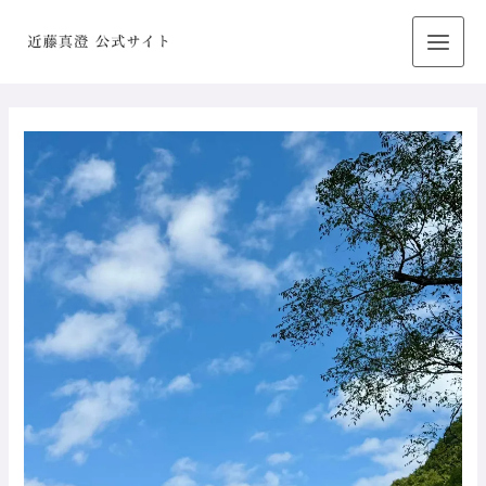
内
容
を
ス
キ
ッ
プ