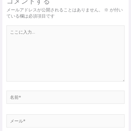
コメントする
メールアドレスが公開されることはありません。
※
が付い
ている欄は必須項目です
こ
こ
に
入
力…
名
前
*
メ
ー
ル